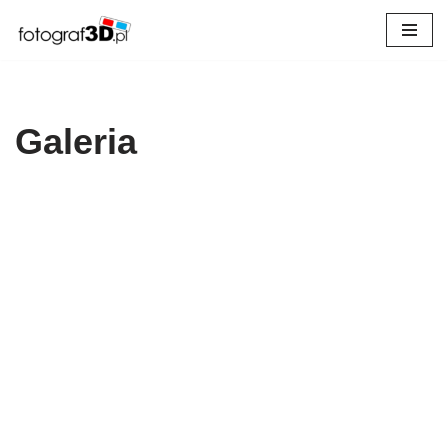
Przejdź
do
treści
Galeria