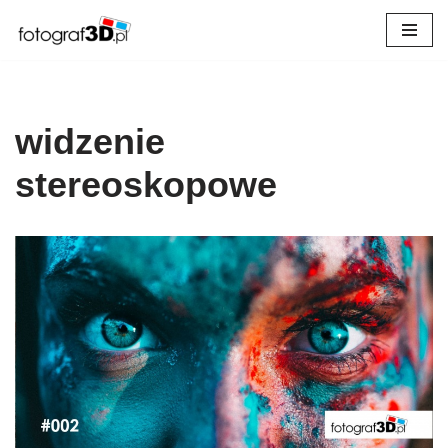
Przejdź
do
treści
widzenie
stereoskopowe