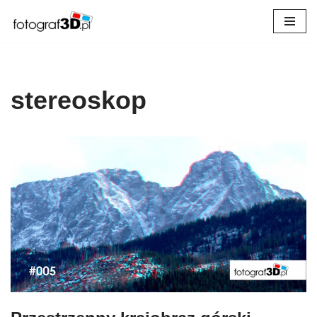
Przejdź
do
treści
stereoskop