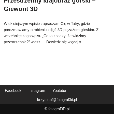
Przestrzenny krajobraz górski –
Giewont 3D
W dzisiejszym wpisie zapraszam Cię w Tatry, gdzie
porozmawiamy o robieniu zdjęć 3D pejzażom górskim. Z
wcześniejszego wpisu „Co to znaczy, że widzimy
przestrzennie?” wiesz,…
Dowiedz się więcej »
Facebook
Instagram
Youtube
krzysztof@fotograf3d.pl
© fotograf3D.pl